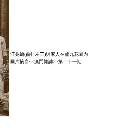
汪兆鏞(前排左三)與家人在盧九花園內
圖片摘自<<澳門雜誌>>第二十一期