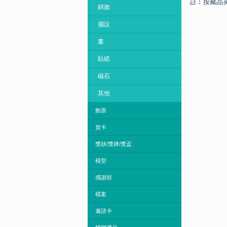
註︰按藏品
錦旗
擺設
畫
貼紙
磁石
其他
郵票
賀卡
獎狀/獎牌/獎盃
模型
感謝狀
檔案
邀請卡