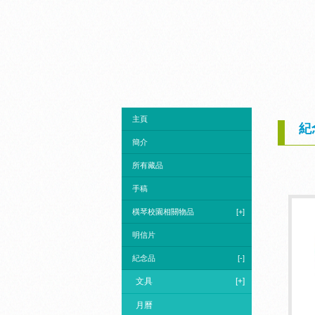
主頁
紀念
簡介
所有藏品
手稿
橫琴校園相關物品
[+]
明信片
紀念品
[-]
文具
[+]
月曆