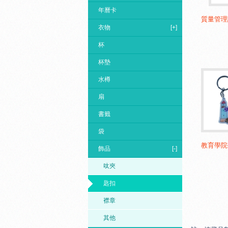
年曆卡
質量管理
衣物
[+]
杯
杯墊
水樽
扇
書籤
袋
教育學院
飾品
[-]
呔夾
匙扣
襟章
其他