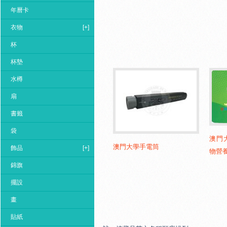
年曆卡
衣物
[+]
杯
杯墊
水樽
扇
書籤
袋
澳門
澳門大學手電筒
飾品
[+]
物營
錦旗
擺設
畫
貼紙