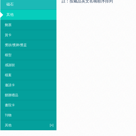
註︰按藏品英文名稱順序排列
磁石
其他
郵票
賀卡
獎狀/獎牌/獎盃
模型
感謝狀
檔案
邀請卡
饋贈禮品
書院卡
刊物
其他
[+]