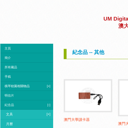
UM Digit
澳
主頁
紀念品 -- 其他
簡介
所有藏品
手稿
橫琴校園相關物品
[+]
明信片
紀念品
[-]
文具
[+]
澳門大學讀卡器
澳門大
月曆